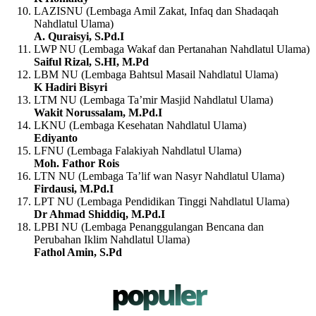
LAZISNU (Lembaga Amil Zakat, Infaq dan Shadaqah
Nahdlatul Ulama)
A. Quraisyi, S.Pd.I
LWP NU (Lembaga Wakaf dan Pertanahan Nahdlatul Ulama)
Saiful Rizal, S.HI, M.Pd
LBM NU (Lembaga Bahtsul Masail Nahdlatul Ulama)
K Hadiri Bisyri
LTM NU (Lembaga Ta’mir Masjid Nahdlatul Ulama)
Wakit Norussalam, M.Pd.I
LKNU (Lembaga Kesehatan Nahdlatul Ulama)
Ediyanto
LFNU (Lembaga Falakiyah Nahdlatul Ulama)
Moh. Fathor Rois
LTN NU (Lembaga Ta’lif wan Nasyr Nahdlatul Ulama)
Firdausi, M.Pd.I
LPT NU (Lembaga Pendidikan Tinggi Nahdlatul Ulama)
Dr Ahmad Shiddiq, M.Pd.I
LPBI NU (Lembaga Penanggulangan Bencana dan
Perubahan Iklim Nahdlatul Ulama)
Fathol Amin, S.Pd
populer