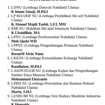
LDNU (Lembaga Dakwah Nahdlatul Ulama)
K Imam Sutaji, M.Pd.I
LP MAARIF NU (Lembaga Pendidikan Ma’arif Nahdlatul
Ulama)
K Ahmad Majdi Tsabit, S.EI, MM
RMI NU (Rabithah Ma’ahid Islamiyah Nahdlatul Ulama)
K Ubaidillah, MA
LPNU (Lembaga Perekonomian Nahdlatul Ulama)
Moh Qudsi WH
LPPNU (Lembaga Pengembangan Pertanian Nahdlatul
Ulama)
Rusni/H Alvin Niam
LKKNU (Lembaga Kemaslahatan Keluarga Nahdlatul
Ulama)
Raudlatun, M.Pd.I
LAKPESDAM NU (Lembaga Kajian dan Pengembangan
Sumber Daya Manusia Nahdlatul Ulama)
Mohammad Ekoyanto
LPBH NU (Lembaga Penyuluhan dan Bantuan Hukum
Nahdlatul Ulama)
Marto, S.H.I
LESBUMI NU (Lembaga Seni Budaya Muslimin Indonesia
Nahdlatul Ulama)
K Homaidy