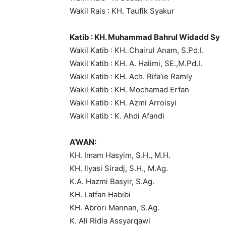
Wakil Rais : KH. Taufik Syakur
Katib : KH. Muhammad Bahrul Widadd Sy
Wakil Katib : KH. Chairul Anam, S.Pd.I.
Wakil Katib : KH. A. Halimi, SE.,M.Pd.I.
Wakil Katib : KH. Ach. Rifa’ie Ramly
Wakil Katib : KH. Mochamad Erfan
Wakil Katib : KH. Azmi Arroisyi
Wakil Katib : K. Ahdi Afandi
A’WAN:
KH. Imam Hasyim, S.H., M.H.
KH. Ilyasi Siradj, S.H., M.Ag.
K.A. Hazmi Basyir, S.Ag.
KH. Latfan Habibi
KH. Abrori Mannan, S.Ag.
K. Ali Ridla Assyarqawi