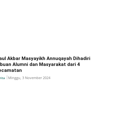
aul Akbar Masyayikh Annuqayah Dihadiri
ibuan Alumni dan Masyarakat dari 4
ecamatan
Minggu, 3 November 2024
rita