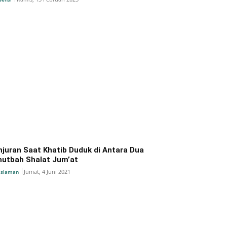
njuran Saat Khatib Duduk di Antara Dua
hutbah Shalat Jum’at
Jumat, 4 Juni 2021
islaman