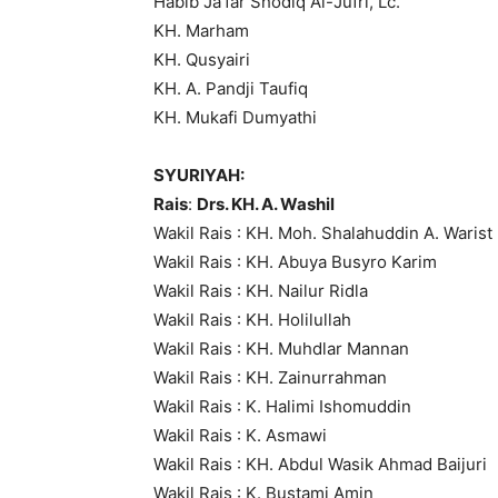
Habib Ja’far Shodiq Al-Jufri, Lc.
KH. Marham
KH. Qusyairi
KH. A. Pandji Taufiq
KH. Mukafi Dumyathi
SYURIYAH:
Rais
:
Drs. KH. A. Washil
Wakil Rais : KH. Moh. Shalahuddin A. Warist
Wakil Rais : KH. Abuya Busyro Karim
Wakil Rais : KH. Nailur Ridla
Wakil Rais : KH. Holilullah
Wakil Rais : KH. Muhdlar Mannan
Wakil Rais : KH. Zainurrahman
Wakil Rais : K. Halimi Ishomuddin
Wakil Rais : K. Asmawi
Wakil Rais : KH. Abdul Wasik Ahmad Baijuri
Wakil Rais : K. Bustami Amin