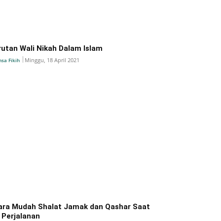
rutan Wali Nikah Dalam Islam
Minggu, 18 April 2021
nsa Fikih
ara Mudah Shalat Jamak dan Qashar Saat
i Perjalanan