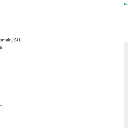
Ke
omain, SH.
i.
T.