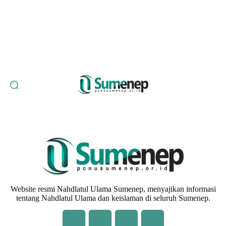
Beranda
Profil
Berita
Inspirasi
Resensi
Opini
Kei
Website resmi Nahdlatul Ulama Sumenep, menyajikan informasi
tentang Nahdlatul Ulama dan keislaman di seluruh Sumenep.