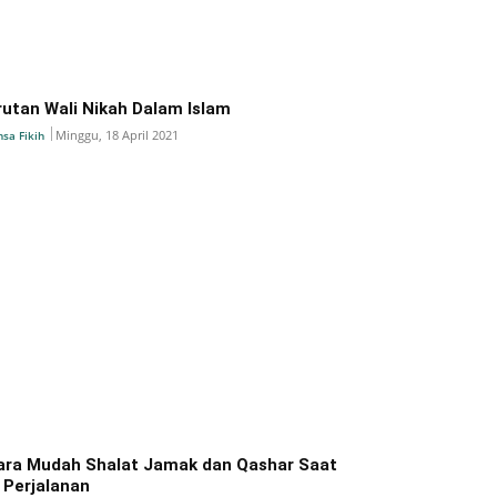
rutan Wali Nikah Dalam Islam
Minggu, 18 April 2021
nsa Fikih
ara Mudah Shalat Jamak dan Qashar Saat
i Perjalanan