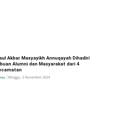
aul Akbar Masyayikh Annuqayah Dihadiri
ibuan Alumni dan Masyarakat dari 4
ecamatan
Minggu, 3 November 2024
rita