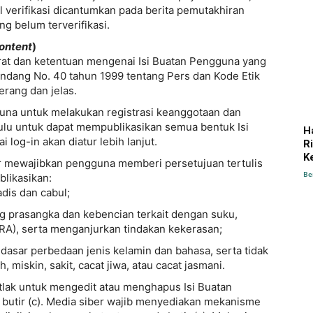
il verifikasi dicantumkan pada berita pemutakhiran
ng belum terverifikasi.
ontent
)
at dan ketentuan mengenai Isi Buatan Pengguna yang
dang No. 40 tahun 1999 tentang Pers dan Kode Etik
erang dan jelas.
una untuk melakukan registrasi keanggotaan dan
ulu untuk dapat mempublikasikan semua bentuk Isi
H
log-in akan diatur lebih lanjut.
R
K
er mewajibkan pengguna memberi persetujuan tertulis
Be
likasikan:
adis dan cabul;
 prasangka dan kebencian terkait dengan suku,
RA), serta menganjurkan tindakan kekerasan;
s dasar perbedaan jenis kelamin dan bahasa, serta tidak
miskin, sakit, cacat jiwa, atau cacat jasmani.
lak untuk mengedit atau menghapus Isi Buatan
utir (c). Media siber wajib menyediakan mekanisme