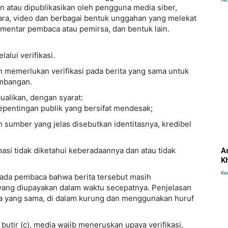
dan atau dipublikasikan oleh pengguna media siber,
suara, video dan berbagai bentuk unggahan yang melekat
komentar pembaca atau pemirsa, dan bentuk lain.
alui verifikasi.
in memerlukan verifikasi pada berita yang sama untuk
imbangan.
cualikan, dengan syarat:
pentingan publik yang bersifat mendesak;
 sumber yang jelas disebutkan identitasnya, kredibel
asi tidak diketahui keberadaannya dan atau tidak
A
K
Ke
ada pembaca bahwa berita tersebut masih
t yang diupayakan dalam waktu secepatnya. Penjelasan
ita yang sama, di dalam kurung dan menggunakan huruf
utir (c), media wajib meneruskan upaya verifikasi,