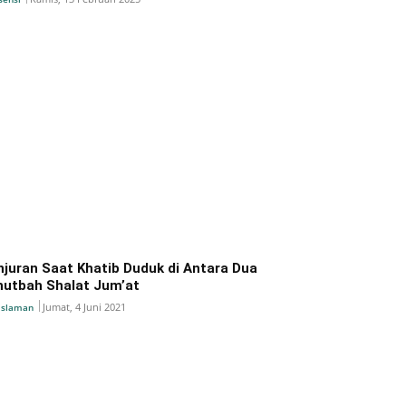
njuran Saat Khatib Duduk di Antara Dua
hutbah Shalat Jum’at
Jumat, 4 Juni 2021
islaman