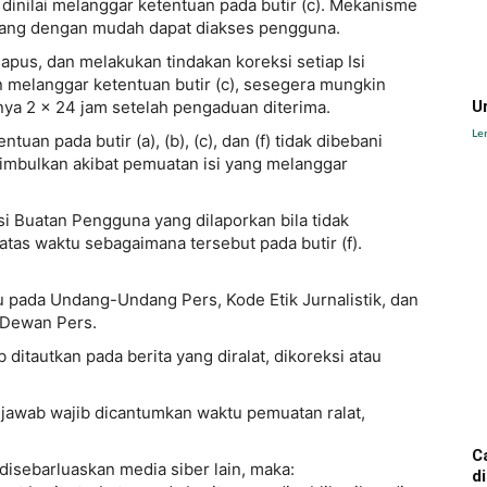
inilai melanggar ketentuan pada butir (c). Mekanisme
 yang dengan mudah dapat diakses pengguna.
pus, dan melakukan tindakan koreksi setiap Isi
 melanggar ketentuan butir (c), sesegera mungkin
ya 2 x 24 jam setelah pengaduan diterima.
U
Le
uan pada butir (a), (b), (c), dan (f) tidak dibebani
imbulkan akibat pemuatan isi yang melanggar
si Buatan Pengguna yang dilaporkan bila tidak
tas waktu sebagaimana tersebut pada butir (f).
u pada Undang-Undang Pers, Kode Etik Jurnalistik, dan
 Dewan Pers.
b ditautkan pada berita yang diralat, dikoreksi atau
ak jawab wajib dicantumkan waktu pemuatan ralat,
C
 disebarluaskan media siber lain, maka:
d