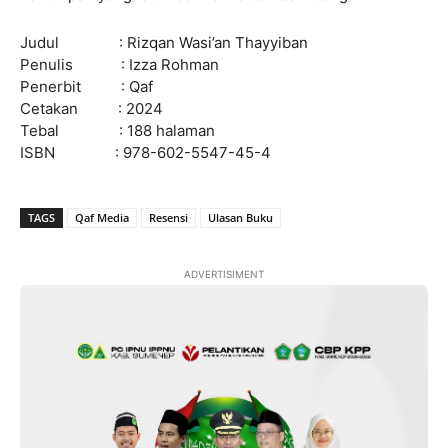
Judul : Rizqan Wasi’an Thayyiban
Penulis : Izza Rohman
Penerbit : Qaf
Cetakan : 2024
Tebal : 188 halaman
ISBN : 978-602-5547-45-4
TAGS
Qaf Media
Resensi
Ulasan Buku
ADVERTISIMENT