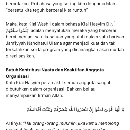
berantakan. Pribahasa yang sering kita dengar adalah
“bersatu kita teguh bercerai kita runtuh”
Maka, kata Kiai Washil dalam bahasa Kiai Hasyim “ْاَن
يَلُمُّوا شَعْثَهُمْ” adalah menyatukan mereka yang bercerai
berai menjadi satu kesatuan yang utuh dalam satu barisan
Jam’iyyah Nahdhatul Ulama agar menjadi kuat dan tak
terkalahkan serta program yang dicanangkan akan mudah
direalisasikan.
Butuh Kontribusi Nyata dan Keaktifan Anggota
Organisasi
Kata Kiai Hasyim peran aktif semua anggota sangat
dibutuhkan dalam organisasi. Bahkan beliau
menyampaikan firman Allah:
يَا أَيُّهَا الَّذِينَ آمَنُوا إِنْ تَنْصُرُوا اللَّهَ يَنْصُرْكُمْ وَيُثَبِّتْ أَقْدَامَكُمْ
Artinya:
“Hai orang-orang mukmin, jika kamu menolong
(agama) Allah, niscaya Dia akan menolongmu dan