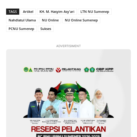
TAGS
Artikel
KH. M. Hasyim Asy'ari
LTN NU Sumenep
Nahdlatul Ulama
NU Online
NU Online Sumenep
PCNU Sumenep
Sukses
ADVERTISIMENT