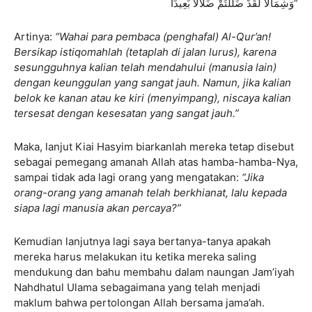
وَشِمَالًا لَقَدْ ضَلَلْتُمْ ضَلَالًا بَعِيدًا”
Artinya:
“Wahai para pembaca (penghafal) Al-Qur’an!
Bersikap istiqomahlah (tetaplah di jalan lurus), karena
sesungguhnya kalian telah mendahului (manusia lain)
dengan keunggulan yang sangat jauh. Namun, jika kalian
belok ke kanan atau ke kiri (menyimpang), niscaya kalian
tersesat dengan kesesatan yang sangat jauh.”
Maka, lanjut Kiai Hasyim biarkanlah mereka tetap disebut
sebagai pemegang amanah Allah atas hamba-hamba-Nya,
sampai tidak ada lagi orang yang mengatakan:
“Jika
orang-orang yang amanah telah berkhianat, lalu kepada
siapa lagi manusia akan percaya?”
Kemudian lanjutnya lagi saya bertanya-tanya apakah
mereka harus melakukan itu ketika mereka saling
mendukung dan bahu membahu dalam naungan Jam’iyah
Nahdhatul Ulama sebagaimana yang telah menjadi
maklum bahwa pertolongan Allah bersama jama’ah.