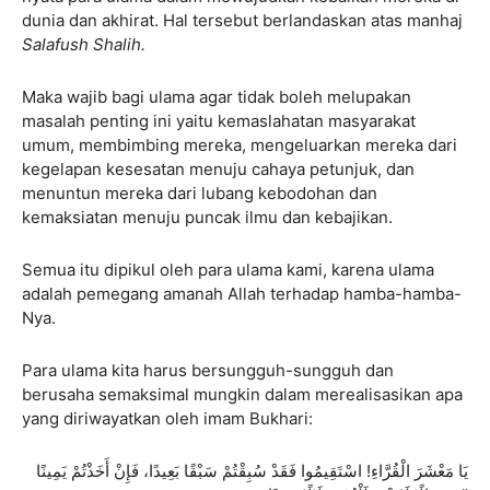
dunia dan akhirat. Hal tersebut berlandaskan atas manhaj
Salafush Shalih.
Maka wajib bagi ulama agar tidak boleh melupakan
masalah penting ini yaitu kemaslahatan masyarakat
umum, membimbing mereka, mengeluarkan mereka dari
kegelapan kesesatan menuju cahaya petunjuk, dan
menuntun mereka dari lubang kebodohan dan
kemaksiatan menuju puncak ilmu dan kebajikan.
Semua itu dipikul oleh para ulama kami, karena ulama
adalah pemegang amanah Allah terhadap hamba-hamba-
Nya.
Para ulama kita harus bersungguh-sungguh dan
berusaha semaksimal mungkin dalam merealisasikan apa
yang diriwayatkan oleh imam Bukhari:
يَا مَعْشَرَ الْقُرَّاءِ! اسْتَقِيمُوا فَقَدْ سُبِقْتُمْ سَبْقًا بَعِيدًا، فَإِنْ أَخَذْتُمْ يَمِينًا