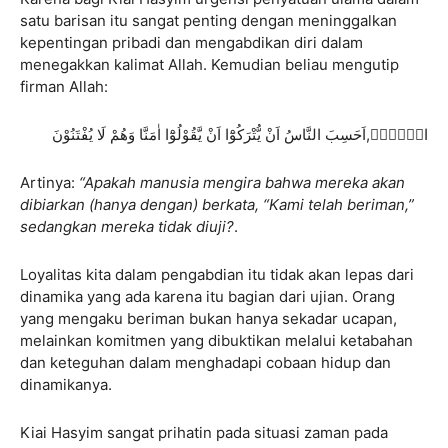
satu barisan itu sangat penting dengan meninggalkan
kepentingan pribadi dan mengabdikan diri dalam
menegakkan kalimat Allah. Kemudian beliau mengutip
firman Allah:
الۤمّۤۗ,اَحَسِبَ النَّاسُ اَنْ يُّتْرَكُوْٓا اَنْ يَّقُوْلُوْٓا اٰمَنَّا وَهُمْ لَا يُفْتَنُوْنَ
Artinya:
“Apakah manusia mengira bahwa mereka akan
dibiarkan (hanya dengan) berkata, “Kami telah beriman,”
sedangkan mereka tidak diuji?
.
Loyalitas kita dalam pengabdian itu tidak akan lepas dari
dinamika yang ada karena itu bagian dari ujian. Orang
yang mengaku beriman bukan hanya sekadar ucapan,
melainkan komitmen yang dibuktikan melalui ketabahan
dan keteguhan dalam menghadapi cobaan hidup dan
dinamikanya.
Kiai Hasyim sangat prihatin pada situasi zaman pada