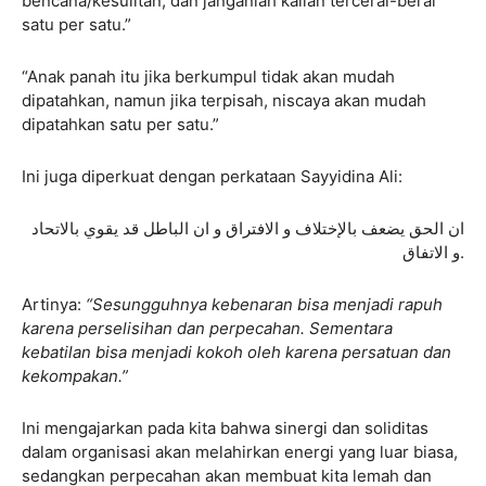
bencana/kesulitan, dan janganlah kalian tercerai-berai
satu per satu.”
“Anak panah itu jika berkumpul tidak akan mudah
dipatahkan, namun jika terpisah, niscaya akan mudah
dipatahkan satu per satu.”
Ini juga diperkuat dengan perkataan Sayyidina Ali:
ان الحق يضعف بالإختلاف و الافتراق و ان الباطل قد يقوي بالاتحاد
و الاتفاق.
Artinya:
“Sesungguhnya kebenaran bisa menjadi rapuh
karena perselisihan dan perpecahan. Sementara
kebatilan bisa menjadi kokoh oleh karena persatuan dan
kekompakan.”
Ini mengajarkan pada kita bahwa sinergi dan soliditas
dalam organisasi akan melahirkan energi yang luar biasa,
sedangkan perpecahan akan membuat kita lemah dan