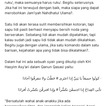
ruku’, maka semuanya harus ruku’. Begitu seterusnya.
Jika hal ini terwujud dengan baik, maka siapa yang dapat
merobohkan Jam’iyah Nahdhatul Ulama?.
Satu lidi akan terasa sulit membersihkan kotoran, tapi
sapu lidi pasti berhasil menyapu bersih noda yang
berserakan. Sebatang lidi akan mudah dipatahkan, tapi
kalau sudah jadi sapu lidi tidak akan mudah dikalahkan.
Begitu juga dengan ulama, jika satu komando dalam satu
barisan, kejahatan apa yang tidak bisa dikalahkan?.
Dalam hal ini ada sebuah syair yang dikutip oleh KH
Hasyim Asy’ari dalam Qanun Qasasi yaitu:
كونُوا جميعَاً يا بَنِيَّ إِذا اعتَرى # خَطْبٌ ولا تتفرقُوا آحادَا ·
تأبَى القِداحُ إِذا اجتمعْنَ تكسُّراً # وإِذا افترقْنَ تكسَّرتْ أفرادَا
“Bersatulah wahai anak-anakku jika ada