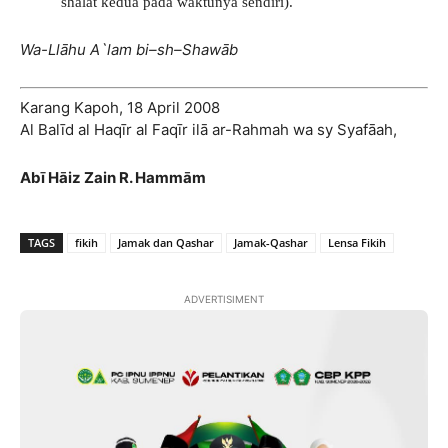
shalat kedua pada waktunya sendiri).
Wa-Llāhu A`lam bi
–
sh
–
Shawāb
Karang Kapoh, 18 April 2008
Al Balīd al Haqīr al Faqīr ilā ar-Rahmah wa sy Syafāah,
Abī Hāiz Zain R. Hammām
TAGS
fikih
Jamak dan Qashar
Jamak-Qashar
Lensa Fikih
ADVERTISIMENT