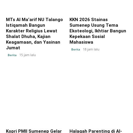
MTs Al Ma’arif NU Talango
KKN 2026 Stainas
Istiqamah Bangun
Sumenep Usung Tema
Karakter Religius Lewat
Ekoteologi, Ikhtiar Bangun
Shalat Dhuha, Kajian
Kepekaan Sosial
Keagamaan, dan Yasinan
Mahasiswa
Jumat
18 jam lalu
Berita
15 jam lalu
Berita
Kopri PMII Sumenep Gelar
Halaqah Parenting di Al-