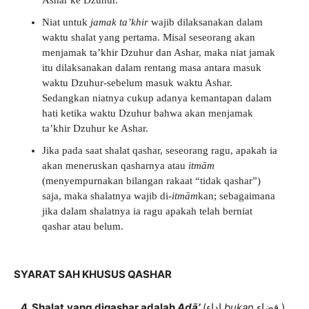
Ashar ke Dzuhur.
Niat untuk
jamak ta’khir
wajib dilaksanakan dalam
waktu shalat yang pertama. Misal seseorang akan
menjamak ta’khir Dzuhur dan Ashar, maka niat jamak
itu dilaksanakan dalam rentang masa antara masuk
waktu Dzuhur-sebelum masuk waktu Ashar.
Sedangkan niatnya cukup adanya kemantapan dalam
hati ketika waktu Dzuhur bahwa akan menjamak
ta’khir Dzuhur ke Ashar.
Jika pada saat shalat qashar, seseorang ragu, apakah ia
akan meneruskan qasharnya atau
itmām
(menyempurnakan bilangan rakaat “tidak qashar”)
saja, maka shalatnya wajib di-
itmām
kan; sebagaimana
jika dalam shalatnya ia ragu apakah telah berniat
qashar atau belum.
SYARAT SAH KHUSUS QASHAR
4. Shalat
yang diqashar adalah
Adā’
(اداء
bukan
قضاء )