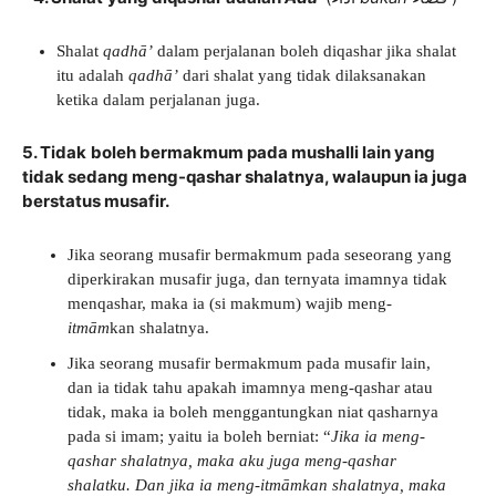
Shalat
qadhā’
dalam perjalanan boleh diqashar jika shalat
itu adalah
qadhā’
dari shalat yang tidak dilaksanakan
ketika dalam perjalanan juga.
5. Tidak
boleh bermakmum pada mushalli lain yang
tidak sedang meng-qashar shalatnya, walaupun ia juga
berstatus musafir.
Jika seorang musafir bermakmum pada seseorang yang
diperkirakan musafir juga, dan ternyata imamnya tidak
menqashar, maka ia (si makmum) wajib meng-
itmām
kan shalatnya.
Jika seorang musafir bermakmum pada musafir lain,
dan ia tidak tahu apakah imamnya meng-qashar atau
tidak, maka ia boleh menggantungkan niat qasharnya
pada si imam; yaitu ia boleh berniat: “
Jika ia meng-
qashar shalatnya, maka aku juga meng-qashar
shalatku. Dan jika ia meng-itmāmkan shalatnya, maka