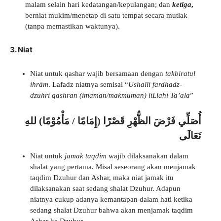
malam selain hari kedatangan/kepulangan; dan
ketiga
,
berniat mukim/menetap di satu tempat secara mutlak
(tanpa memastikan waktunya).
3. Niat
Niat untuk qashar wajib bersamaan dengan
takbiratul
ihrām
. Lafadz niatnya semisal “
Ushalli fardhadz-
dzuhri qashran (
imāman/makmūman) liLlāhi Ta’ālā
”
أُصَلِّي فَرْضَ الظُّهْرِ قَصْرًا (إِمَامًا / مَأْمُوْمًا) للهِ
تَعَالَى
Niat untuk
jamak taqdim
wajib dilaksanakan dalam
shalat yang pertama. Misal seseorang akan menjamak
taqdim Dzuhur dan Ashar, maka niat jamak itu
dilaksanakan saat sedang shalat Dzuhur. Adapun
niatnya cukup adanya kemantapan dalam hati ketika
sedang shalat Dzuhur bahwa akan menjamak taqdim