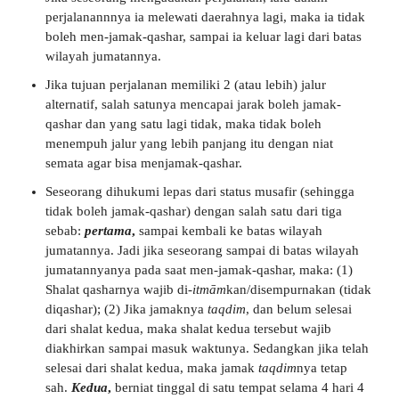
perjalanannnya ia melewati daerahnya lagi, maka ia tidak
boleh men-jamak-qashar, sampai ia keluar lagi dari batas
wilayah jumatannya.
Jika tujuan perjalanan memiliki 2 (atau lebih) jalur
alternatif, salah satunya mencapai jarak boleh jamak-
qashar dan yang satu lagi tidak, maka tidak boleh
menempuh jalur yang lebih panjang itu dengan niat
semata agar bisa menjamak-qashar.
Seseorang dihukumi lepas dari status musafir (sehingga
tidak boleh jamak-qashar) dengan salah satu dari tiga
sebab:
pertama
,
sampai kembali ke batas wilayah
jumatannya. Jadi jika seseorang sampai di batas wilayah
jumatannyanya pada saat men-jamak-qashar, maka: (1)
Shalat qasharnya wajib di-
itmām
kan/disempurnakan (tidak
diqashar); (2) Jika jamaknya
taqdim
, dan belum selesai
dari shalat kedua, maka shalat kedua tersebut wajib
diakhirkan sampai masuk waktunya. Sedangkan jika telah
selesai dari shalat kedua, maka jamak
taqdim
nya tetap
sah.
Kedua
,
berniat tinggal di satu tempat selama 4 hari 4