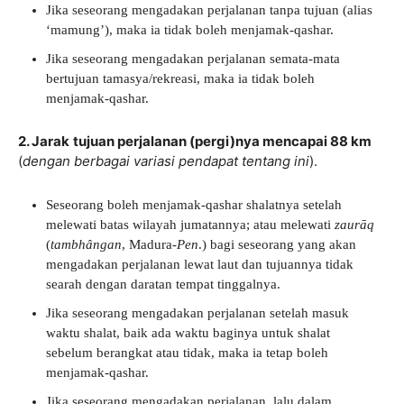
Jika seseorang mengadakan perjalanan tanpa tujuan (alias
‘mamung’), maka ia tidak boleh menjamak-qashar.
Jika seseorang mengadakan perjalanan semata-mata
bertujuan tamasya/rekreasi, maka ia tidak boleh
menjamak-qashar.
2. Jarak
tujuan perjalanan (pergi)nya mencapai 88 km
(
dengan berbagai variasi pendapat tentang ini
).
Seseorang boleh menjamak-qashar shalatnya setelah
melewati batas wilayah jumatannya; atau melewati
zaurāq
(
tambhângan
, Madura-
Pen
.) bagi seseorang yang akan
mengadakan perjalanan lewat laut dan tujuannya tidak
searah dengan daratan tempat tinggalnya.
Jika seseorang mengadakan perjalanan setelah masuk
waktu shalat, baik ada waktu baginya untuk shalat
sebelum berangkat atau tidak, maka ia tetap boleh
menjamak-qashar.
Jika seseorang mengadakan perjalanan, lalu dalam