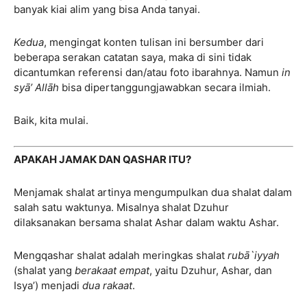
banyak kiai alim yang bisa Anda tanyai.
Kedua
, mengingat konten tulisan ini bersumber dari
beberapa serakan catatan saya, maka di sini tidak
dicantumkan referensi dan/atau foto ibarahnya. Namun
in
syā’ Allāh
bisa dipertanggungjawabkan secara ilmiah.
Baik, kita mulai.
APAKAH JAMAK DAN QASHAR ITU?
Menjamak shalat artinya mengumpulkan dua shalat dalam
salah satu waktunya. Misalnya shalat Dzuhur
dilaksanakan bersama shalat Ashar dalam waktu Ashar.
Mengqashar shalat adalah meringkas shalat
rubā`iyyah
(shalat yang
berakaat empat
, yaitu Dzuhur, Ashar, dan
Isya’) menjadi
dua rakaat
.