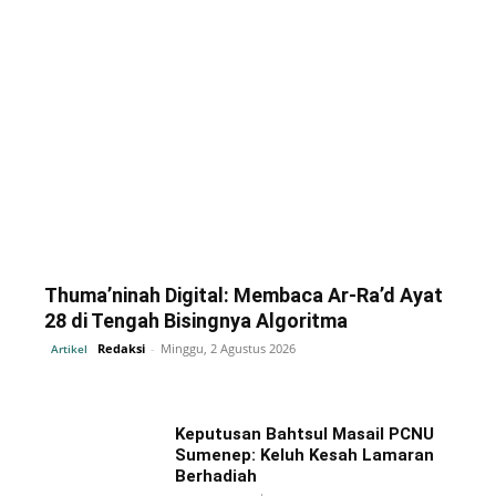
Thuma’ninah Digital: Membaca Ar-Ra’d Ayat
28 di Tengah Bisingnya Algoritma
Redaksi
-
Minggu, 2 Agustus 2026
Artikel
Keputusan Bahtsul Masail PCNU
Sumenep: Keluh Kesah Lamaran
Berhadiah