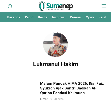
Beranda
Profil
Berita
Inspirasi
Resensi
Opini
Keisla
Lukmanul Hakim
Malam Puncak HIMA 2026, Kiai Faiz
Syukron Ajak Santri Jadikan Al-
Qur’an Fondasi Keilmuan
Jumat, 10 Juli 2026