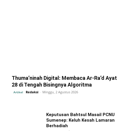
Thuma’ninah Digital: Membaca Ar-Ra’d Ayat
28 di Tengah Bisingnya Algoritma
Redaksi
-
Minggu, 2 Agustus 2026
Artikel
Keputusan Bahtsul Masail PCNU
Sumenep: Keluh Kesah Lamaran
Berhadiah