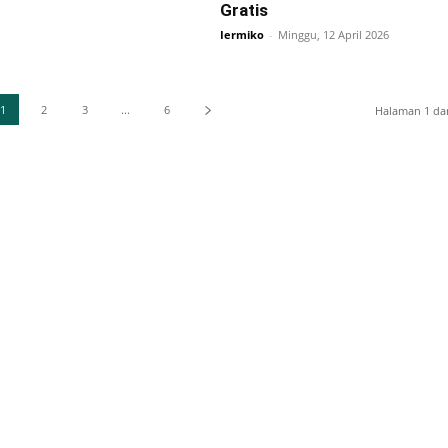
Gratis
Iermiko
-
Minggu, 12 April 2026
1
2
3
...
6
Halaman 1 dar