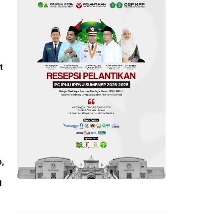
t
,
l