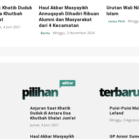
t Khatib Duduk
Haul Akbar Masyayikh
Urutan Wali N
ua Khutbah
Annuqayah Dihadiri Ribuan
Islam
at
Alumni dan Masyarakat
Minggu
Lensa Fikih
dari 4 Kecamatan
, 4 Juni 2021
Minggu, 3 November 2024
Berita
editor
pilihan
terbar
Anjuran Saat Khatib
Puisi-Puisi 
Duduk di Antara Dua
Lefand
Khutbah Shalat Jum’at
Minggu, 9 Agustus
Jumat, 4 Juni 2021
Haul Akbar Masyayikh
GP Ansor Sum