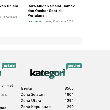
ikah Dalam
Cara Mudah Shalat Jamak
dan Qashar Saat di
Perjalanan
, 18 April 2021
Jumat, 12 Agustus 2022
Keislaman
update!
populer!
u
kategori
Muhammad
Berita
3565
Zona Selatan
1804
 2026
Zona Utara
1294
Zona Kepulauan
290
enep