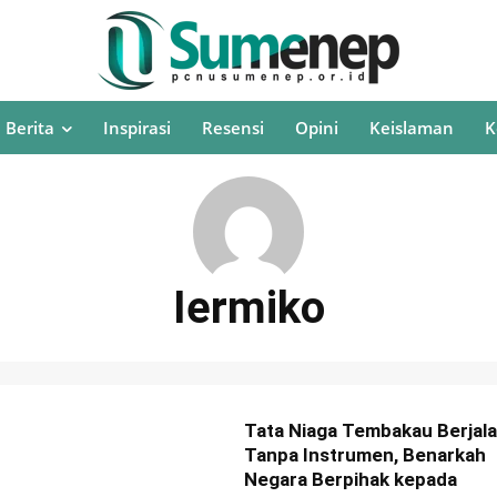
Berita
Inspirasi
Resensi
Opini
Keislaman
K
Iermiko
Tata Niaga Tembakau Berjal
Tanpa Instrumen, Benarkah
Negara Berpihak kepada