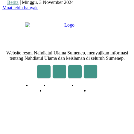
Berita
Minggu, 3 November 2024
Muat lebih banyak
Website resmi Nahdlatul Ulama Sumenep, menyajikan informasi
tentang Nahdlatul Ulama dan keislaman di seluruh Sumenep.
Redaksi
Kontak Kami
Cara Kirim Tulisan
Pedoman Media Siber
Privasi
© 2020 - 2026 | NU Online Sumenep