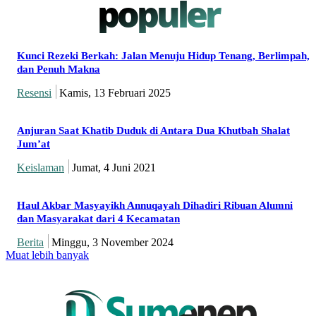
populer
Kunci Rezeki Berkah: Jalan Menuju Hidup Tenang, Berlimpah,
dan Penuh Makna
Resensi
Kamis, 13 Februari 2025
Anjuran Saat Khatib Duduk di Antara Dua Khutbah Shalat
Jum’at
Keislaman
Jumat, 4 Juni 2021
Haul Akbar Masyayikh Annuqayah Dihadiri Ribuan Alumni
dan Masyarakat dari 4 Kecamatan
Berita
Minggu, 3 November 2024
Muat lebih banyak