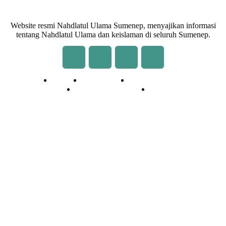
Website resmi Nahdlatul Ulama Sumenep, menyajikan informasi
tentang Nahdlatul Ulama dan keislaman di seluruh Sumenep.
Redaksi
Kontak Kami
Cara Kirim Tulisan
Pedoman Media Siber
Privasi
© 2020 - 2026 | NU Online Sumenep