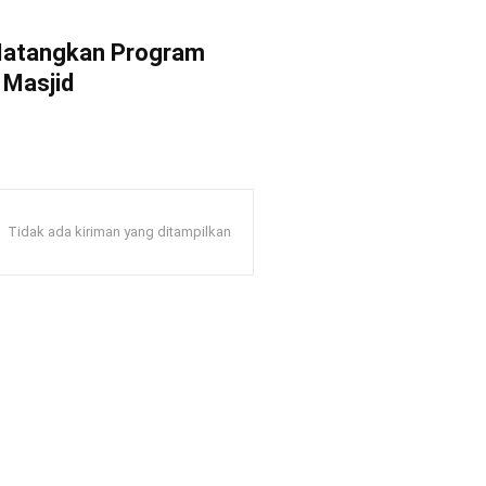
Matangkan Program
 Masjid
Tidak ada kiriman yang ditampilkan