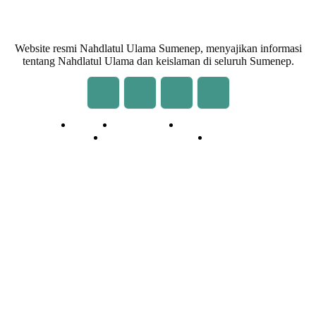
Website resmi Nahdlatul Ulama Sumenep, menyajikan informasi
tentang Nahdlatul Ulama dan keislaman di seluruh Sumenep.
Redaksi
Kontak Kami
Cara Kirim Tulisan
Pedoman Media Siber
Privasi
© 2020 - 2026 | NU Online Sumenep