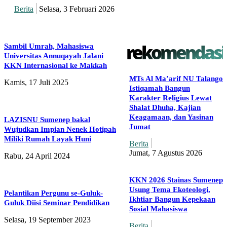
Berita
Selasa, 3 Februari 2026
rekomendasi
Sambil Umrah, Mahasiswa
Universitas Annuqayah Jalani
KKN Internasional ke Makkah
MTs Al Ma’arif NU Talango
Kamis, 17 Juli 2025
Istiqamah Bangun
Karakter Religius Lewat
Shalat Dhuha, Kajian
Keagamaan, dan Yasinan
LAZISNU Sumenep bakal
Jumat
Wujudkan Impian Nenek Hotipah
Miliki Rumah Layak Huni
Berita
Jumat, 7 Agustus 2026
Rabu, 24 April 2024
KKN 2026 Stainas Sumenep
Usung Tema Ekoteologi,
Pelantikan Pergunu se-Guluk-
Ikhtiar Bangun Kepekaan
Guluk Diisi Seminar Pendidikan
Sosial Mahasiswa
Selasa, 19 September 2023
Berita