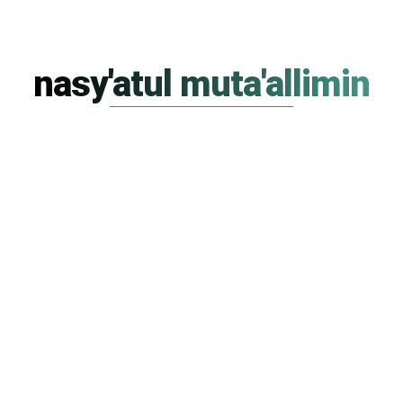
nasy'atul muta'allimin