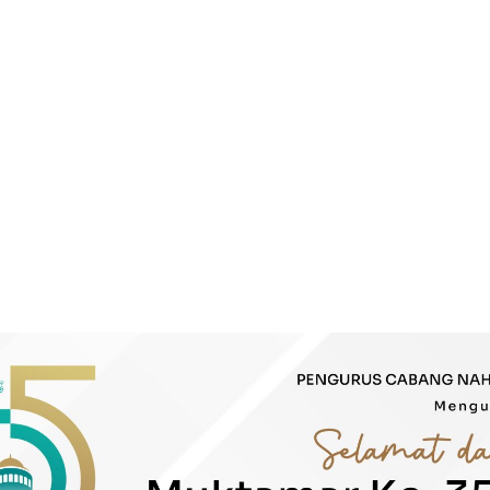
i
Opini
Keislaman
Kolom
Download