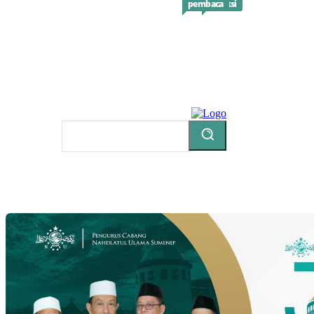
pembaca
redaksi
Beranda
Profil
Berita
Inspirasi
Resens