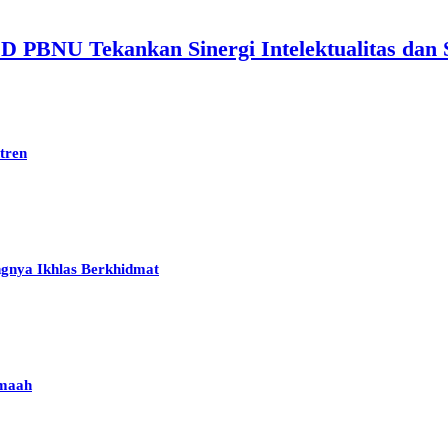
PBNU Tekankan Sinergi Intelektualitas dan Sp
tren
ngnya Ikhlas Berkhidmat
amaah