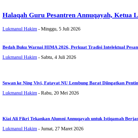
Halaqah Guru Pesantren Annuqayah, Ketua LD 
Lukmanul Hakim
-
Minggu, 5 Juli 2026
Bedah Buku Warnai HIMA 2026, Perkuat Tradisi Intelektual Pesan
Lukmanul Hakim
-
Sabtu, 4 Juli 2026
Sowan ke Ning Vivi, Fatayat NU Lembung Barat Diingatkan Penti
Lukmanul Hakim
-
Rabu, 20 Mei 2026
Kiai Ali Fikri Tekankan Alumni Annuqayah untuk Istiqamah Berj
Lukmanul Hakim
-
Jumat, 27 Maret 2026