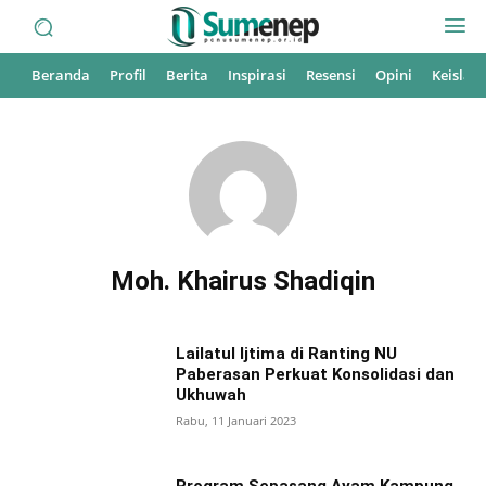
Beranda
Profil
Berita
Inspirasi
Resensi
Opini
Keisla
Moh. Khairus Shadiqin
Lailatul Ijtima di Ranting NU
Paberasan Perkuat Konsolidasi dan
Ukhuwah
Rabu, 11 Januari 2023