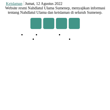
Keislaman
Jumat, 12 Agustus 2022
Website resmi Nahdlatul Ulama Sumenep, menyajikan informasi
tentang Nahdlatul Ulama dan keislaman di seluruh Sumenep.
Redaksi
Kontak Kami
Cara Kirim Tulisan
Pedoman Media Siber
Privasi
© 2020 - 2026 | NU Online Sumenep