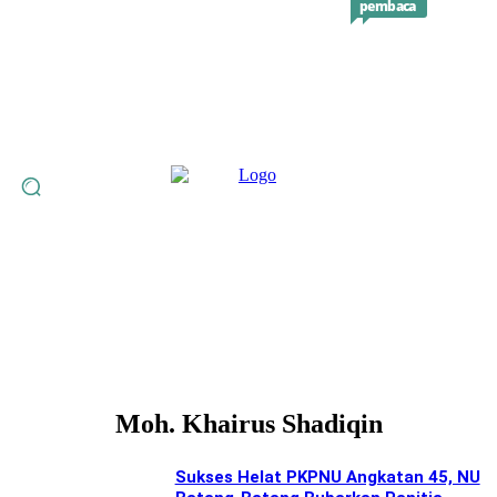
pembaca
redaksi
Beranda
Profil
Berita
Inspirasi
Resensi
Opini
Kei
Moh. Khairus Shadiqin
Sukses Helat PKPNU Angkatan 45, NU