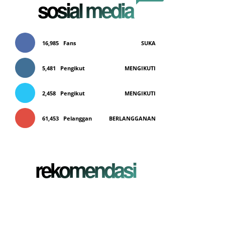
sosial media
16,985
Fans
SUKA
5,481
Pengikut
MENGIKUTI
2,458
Pengikut
MENGIKUTI
61,453
Pelanggan
BERLANGGANAN
rekomendasi