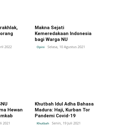
rakhlak,
Makna Sejati
eorang
Kemeredakaan Indonesia
bagi Warga NU
ril 2022
Selasa, 10 Agustus 2021
Opini
SNU
Khutbah Idul Adha Bahasa
ima Hewan
Madura: Haji, Kurban Tor
Pemkab
Pandemi Covid-19
li 2021
Senin, 19 Juli 2021
Khutbah