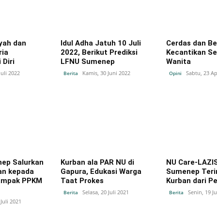
yah dan
Idul Adha Jatuh 10 Juli
Cerdas dan Be
ria
2022, Berikut Prediksi
Kecantikan S
Diri
LFNU Sumenep
Wanita
Juli 2022
Kamis, 30 Juni 2022
Sabtu, 23 Ap
Berita
Opini
ep Salurkan
Kurban ala PAR NU di
NU Care-LAZI
an kepada
Gapura, Edukasi Warga
Sumenep Ter
ampak PPKM
Taat Prokes
Kurban dari 
Selasa, 20 Juli 2021
Senin, 19 Ju
Berita
Berita
Juli 2021