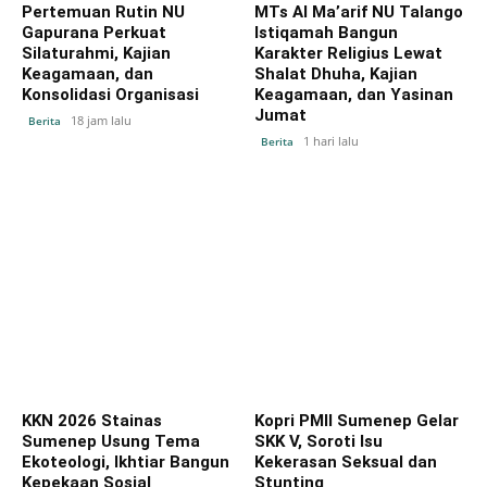
Pertemuan Rutin NU
MTs Al Ma’arif NU Talango
Gapurana Perkuat
Istiqamah Bangun
Silaturahmi, Kajian
Karakter Religius Lewat
Keagamaan, dan
Shalat Dhuha, Kajian
Konsolidasi Organisasi
Keagamaan, dan Yasinan
Jumat
18 jam lalu
Berita
1 hari lalu
Berita
KKN 2026 Stainas
Kopri PMII Sumenep Gelar
Sumenep Usung Tema
SKK V, Soroti Isu
Ekoteologi, Ikhtiar Bangun
Kekerasan Seksual dan
Kepekaan Sosial
Stunting