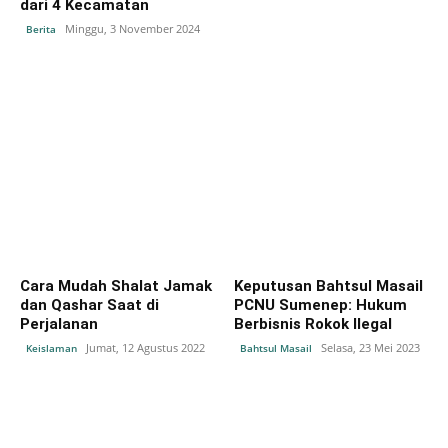
dari 4 Kecamatan
Minggu, 3 November 2024
Berita
Cara Mudah Shalat Jamak
Keputusan Bahtsul Masail
dan Qashar Saat di
PCNU Sumenep: Hukum
Perjalanan
Berbisnis Rokok Ilegal
Jumat, 12 Agustus 2022
Selasa, 23 Mei 2023
Keislaman
Bahtsul Masail