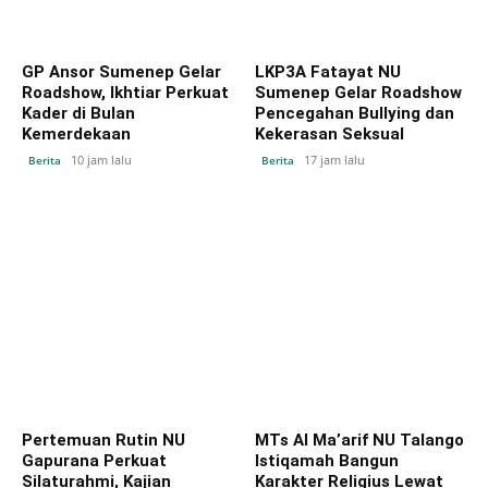
GP Ansor Sumenep Gelar
LKP3A Fatayat NU
Roadshow, Ikhtiar Perkuat
Sumenep Gelar Roadshow
Kader di Bulan
Pencegahan Bullying dan
Kemerdekaan
Kekerasan Seksual
10 jam lalu
17 jam lalu
Berita
Berita
Pertemuan Rutin NU
MTs Al Ma’arif NU Talango
Gapurana Perkuat
Istiqamah Bangun
Silaturahmi, Kajian
Karakter Religius Lewat