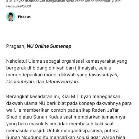
K M Tibyan memberikan pengarahan pada kader Ansor setempat. (Foto:
Firdausi/NUOS)
Firdausi
Pragaan,
NU Online Sumenep
Nahdlatul Ulama sebagai organisasi kemasyarakat yang
bergerak di bidang diniyah dan ijtimaiyah, selalu
mengedepankan model dakwah yang
tawassutiyah,
tasamuhiyah,
dan
tathowwuriyah
.
Berangkat kesadaran ini, Kiai M Tibyan menegaskan,
dakwah ulama NU berkiblat pada konsep dakwahnya para
wali. Ia memberikan contoh pada sikap Raden Ja’far
Shadiq atau Sunan Kudus saat membiarkan jamaahnya
yang baru masuk Islam tidak membasuh kaki saat
memasuki masjid. Untuk mengantisipasinya, putera
Sunan Ngudung itu mencarikan solusi agar warga bisa