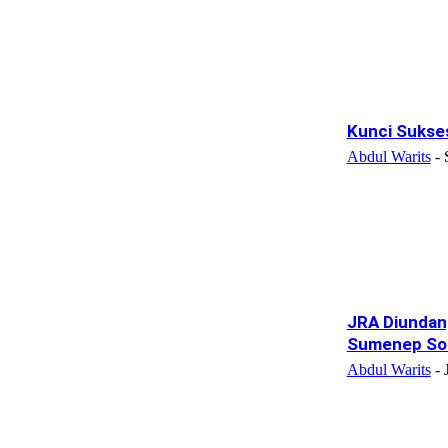
Kunci Sukse
Abdul Warits
-
JRA Diundan
Sumenep Soa
Abdul Warits
-