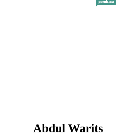
pembaca
i
Opini
Keislaman
Kolom
Download
Abdul Warits