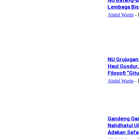
Lembaga Bisa
Abdul Warits
-
NU Grujugan 
Haul Gusdur, 
Filosofi “Git
Abdul Warits
-
Gandeng Qar
Nahdhatul U
Adakan Safar