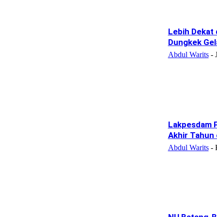
Lebih Dekat
Dungkek Gela
Abdul Warits
-
Lakpesdam P
Akhir Tahun
Abdul Warits
-
NU Batang-B