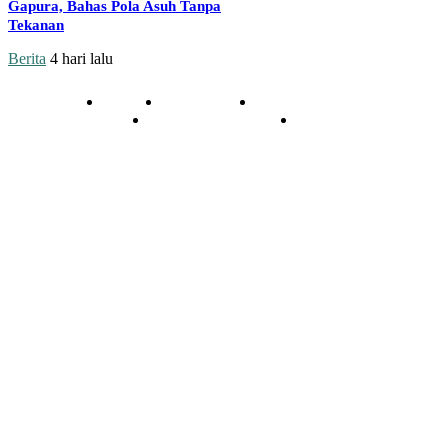
Gapura, Bahas Pola Asuh Tanpa
Tekanan
Berita
4 hari lalu
Redaksi
Kontak Kami
Cara Kirim Tulisan
Pedoman Media Siber
Privasi
© 2020 - 2026 | NU Online Sumenep