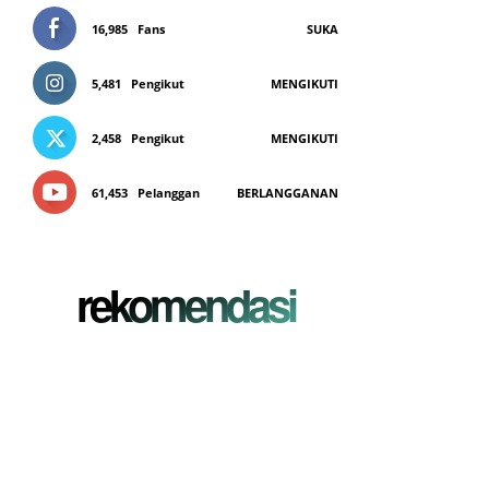
16,985
Fans
SUKA
5,481
Pengikut
MENGIKUTI
2,458
Pengikut
MENGIKUTI
61,453
Pelanggan
BERLANGGANAN
rekomendasi