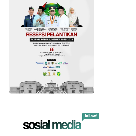
follow!
sosial media