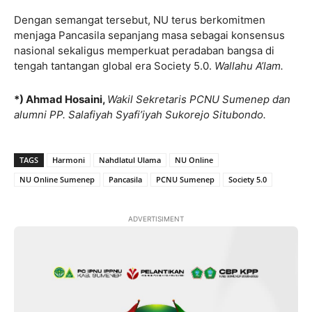
Dengan semangat tersebut, NU terus berkomitmen
menjaga Pancasila sepanjang masa sebagai konsensus
nasional sekaligus memperkuat peradaban bangsa di
tengah tantangan global era Society 5.0.
Wallahu A’lam.
*) Ahmad Hosaini,
Wakil Sekretaris PCNU Sumenep dan
alumni PP. Salafiyah Syafi’iyah Sukorejo Situbondo.
TAGS
Harmoni
Nahdlatul Ulama
NU Online
NU Online Sumenep
Pancasila
PCNU Sumenep
Society 5.0
ADVERTISIMENT