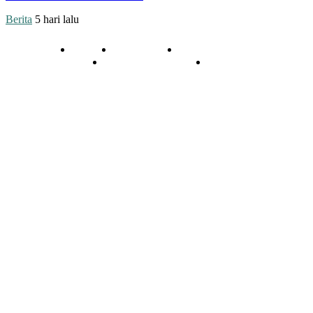
Berita
5 hari lalu
Redaksi
Kontak Kami
Cara Kirim Tulisan
Pedoman Media Siber
Privasi
© 2020 - 2026 | NU Online Sumenep