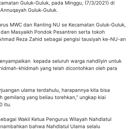
matan Guluk-Guluk, pada Minggu, (7/3/2021) di
 Annuqayah Guluk-Guluk.
ngurus MWC dan Ranting NU se Kecamatan Guluk-Guluk,
dan Masyaikh Pondok Pesantren serta tokoh
 Ahmad Reza Zahid sebagai pengisi tausiyah ke-NU-an
 menyampaikan kepada seluruh warga nahdliyin untuk
khidmah-khidmah yang telah dicontohkan oleh para
juangan ulama terdahulu, harapannya kita bisa
 gemilang yang beliau torehkan,” ungkap kiai
0 itu.
 sebagai Wakil Ketua Pengurus Wilayah Nahdlatul
enambahkan bahwa Nahdlatul Ulama selalu