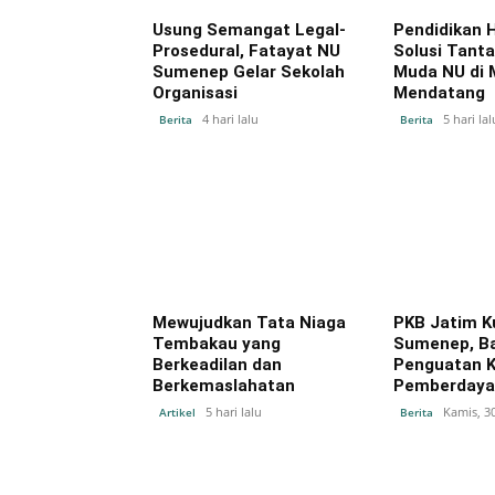
Usung Semangat Legal-
Pendidikan 
Prosedural, Fatayat NU
Solusi Tant
Sumenep Gelar Sekolah
Muda NU di 
Organisasi
Mendatang
4 hari lalu
5 hari lal
Berita
Berita
Mewujudkan Tata Niaga
PKB Jatim K
Tembakau yang
Sumenep, B
Berkeadilan dan
Penguatan 
Berkemaslahatan
Pemberdaya
5 hari lalu
Kamis, 30
Artikel
Berita