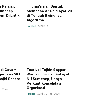
 Pelajar,
Thuma’ninah Digital:
Sumenep
Membaca Ar-Ra’d Ayat 28
mi Dilantik
di Tengah Bisingnya
Algoritma
5 hari lalu
Artikel
 di Gayam
Festival Tajhin Sappar
gurusan SKT
Warnai Triwulan Fatayat
sjid Secara
NU Sumenep, Upaya
Perkuat Konsolidasi
Organisasi
li 2026
Senin, 27 Juli 2026
Berita