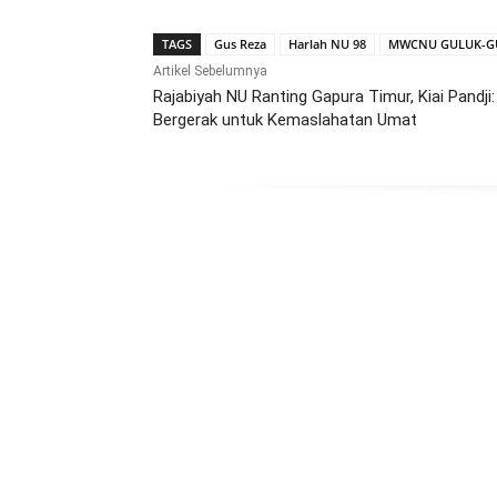
TAGS
Gus Reza
Harlah NU 98
MWCNU GULUK-G
Artikel Sebelumnya
Rajabiyah NU Ranting Gapura Timur, Kiai Pandji:
Bergerak untuk Kemaslahatan Umat