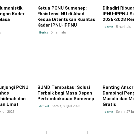
Humanistik:
Ketua PCNU Sumenep:
Dihadiri Ribuan
angan Kader
Eksistensi NU di Abad
IPNU-IPPNU 
Masa
Kedua Ditentukan Kualitas
2026-2028 Res
Kader IPNU-IPPNU
5 hari lalu
Berita
u
5 hari lalu
Berita
unjungi PCNU
BUMD Tembakau: Solusi
Ranting Ansor
ahas
Terbaik bagi Masa Depan
Dampingi Pen
Khidmah dan
Pertembakauan Sumenep
Musala dan Ma
an Umat
Gratis
Kamis, 30 Juli 2026
Artikel
 Juli 2026
Senin, 27 Ju
Berita