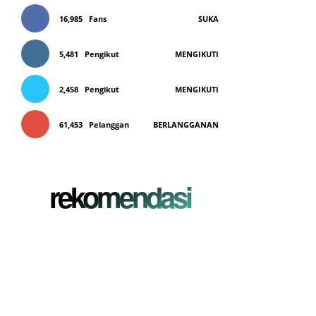
16,985
Fans
SUKA
5,481
Pengikut
MENGIKUTI
2,458
Pengikut
MENGIKUTI
61,453
Pelanggan
BERLANGGANAN
rekomendasi