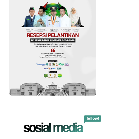
follow!
sosial media