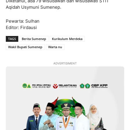
Diketahui, ada 79 wisudawan dan wisudawati STIT
Aqidah Usymuni Sumenep.
Pewarta: Sulhan
Editor: Firdausi
TAGS
Berita Sumenep
Kurikulum Merdeka
Wakil Bupati Sumenep
Warta nu
ADVERTISIMENT