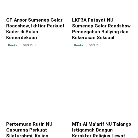
GP Ansor Sumenep Gelar
LKP3A Fatayat NU
Roadshow, Ikhtiar Perkuat
Sumenep Gelar Roadshow
Kader di Bulan
Pencegahan Bullying dan
Kemerdekaan
Kekerasan Seksual
1 hari lalu
1 hari lalu
Berita
Berita
Pertemuan Rutin NU
MTs Al Ma’arif NU Talango
Gapurana Perkuat
Istiqamah Bangun
Silaturahmi, Kajian
Karakter Religius Lewat