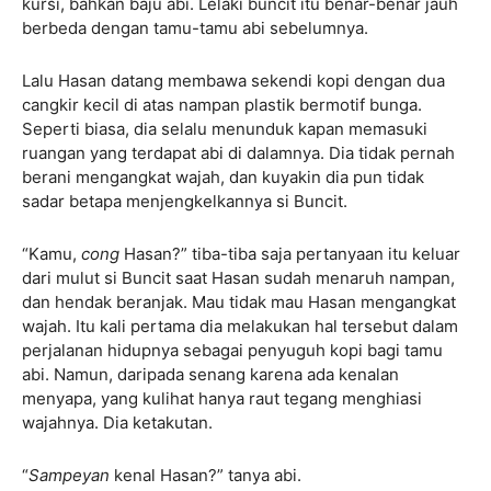
kursi, bahkan baju abi. Lelaki buncit itu benar-benar jauh
berbeda dengan tamu-tamu abi sebelumnya.
Lalu Hasan datang membawa sekendi kopi dengan dua
cangkir kecil di atas nampan plastik bermotif bunga.
Seperti biasa, dia selalu menunduk kapan memasuki
ruangan yang terdapat abi di dalamnya. Dia tidak pernah
berani mengangkat wajah, dan kuyakin dia pun tidak
sadar betapa menjengkelkannya si Buncit.
“Kamu,
cong
Hasan?” tiba-tiba saja pertanyaan itu keluar
dari mulut si Buncit saat Hasan sudah menaruh nampan,
dan hendak beranjak. Mau tidak mau Hasan mengangkat
wajah. Itu kali pertama dia melakukan hal tersebut dalam
perjalanan hidupnya sebagai penyuguh kopi bagi tamu
abi. Namun, daripada senang karena ada kenalan
menyapa, yang kulihat hanya raut tegang menghiasi
wajahnya. Dia ketakutan.
“
Sampeyan
kenal Hasan?” tanya abi.