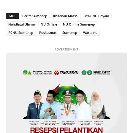
TAGS
Berita Sumenep
Khitanan Massal
MWCNU Gayam
Nahdlatul Ulama
NU Online
NU Online Sumenep
PCNU Sumenep
Puskesmas
Sumenep
Warta nu
ADVERTISIMENT