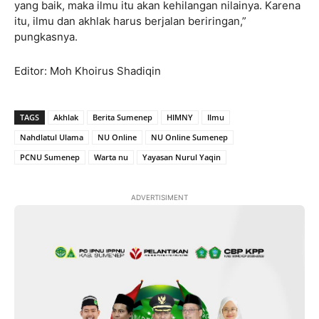
yang baik, maka ilmu itu akan kehilangan nilainya. Karena
itu, ilmu dan akhlak harus berjalan beriringan,”
pungkasnya.
Editor: Moh Khoirus Shadiqin
TAGS
Akhlak
Berita Sumenep
HIMNY
Ilmu
Nahdlatul Ulama
NU Online
NU Online Sumenep
PCNU Sumenep
Warta nu
Yayasan Nurul Yaqin
ADVERTISIMENT