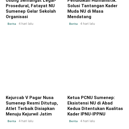
Usung Semangat Legal-
Pendidikan Humanistik:
Prosedural, Fatayat NU
Solusi Tantangan Kader
Sumenep Gelar Sekolah
Muda NU di Masa
Organisasi
Mendatang
4 hari lalu
4 hari lalu
Berita
Berita
Kejurcab V Pagar Nusa
Ketua PCNU Sumenep:
Sumenep Resmi Ditutup,
Eksistensi NU di Abad
Atlet Terbaik Disiapkan
Kedua Ditentukan Kualitas
Menuju Kejurwil Jatim
Kader IPNU-IPPNU
4 hari lalu
4 hari lalu
Berita
Berita