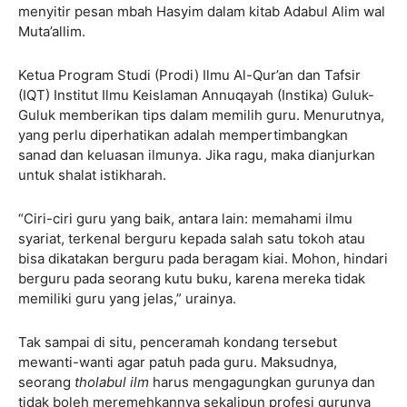
menyitir pesan mbah Hasyim dalam kitab Adabul Alim wal
Muta’allim.
Ketua Program Studi (Prodi) Ilmu Al-Qur’an dan Tafsir
(IQT) Institut Ilmu Keislaman Annuqayah (Instika) Guluk-
Guluk memberikan tips dalam memilih guru. Menurutnya,
yang perlu diperhatikan adalah mempertimbangkan
sanad dan keluasan ilmunya. Jika ragu, maka dianjurkan
untuk shalat istikharah.
“Ciri-ciri guru yang baik, antara lain: memahami ilmu
syariat, terkenal berguru kepada salah satu tokoh atau
bisa dikatakan berguru pada beragam kiai. Mohon, hindari
berguru pada seorang kutu buku, karena mereka tidak
memiliki guru yang jelas,” urainya.
Tak sampai di situ, penceramah kondang tersebut
mewanti-wanti agar patuh pada guru. Maksudnya,
seorang
tholabul ilm
harus mengagungkan gurunya dan
tidak boleh meremehkannya sekalipun profesi gurunya