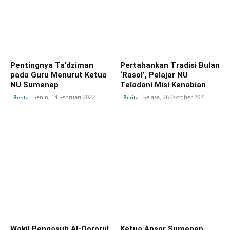
Pentingnya Ta’dziman
Pertahankan Tradisi Bulan
pada Guru Menurut Ketua
‘Rasol’, Pelajar NU
NU Sumenep
Teladani Misi Kenabian
Senin, 14 Februari 2022
Selasa, 26 Oktober 2021
Berita
Berita
Wakil Pengasuh Al-Qororul
Ketua Ansor Sumenep