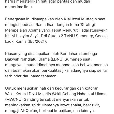
harus mensterilkan hati agar pantas dan mudah
menerima ilmu.
Penegasan ini disampaikan oleh Kiai Izzul Muttaqin saat
mengisi podcast Ramadhan dengan tema ‘Strategi
Mempelajari Agama yang Tepat Menurut Hadaratussyekh
KH M Hasyim Asy’ari’ di Studio 2 TVNU Sumenep, Cecce’
Laok, Kamis (6/5/2021).
Kiasan yang disampaikan oleh Bendahara Lembaga
Dakwah Nahdlatul Ulama (LDNU) Sumenep saat
mengawali muqaddimahnya menandakan bahwa tanaman
dan buah akan akan berkualitas jika ladangnya siap serta
terhindar dari hama tanaman.
Untuk mensucikan hati dari kecurangan dan kotoran,
Wakil Ketua LDNU Majelis Wakil Cabang Nahdlatul Ulama
(MWCNU) Ganding tersebut menyarakan untuk
meningkatkan spiritulismenya lewat shalat, berdzikir,
mengaji Al-Qur’an, berbuat kebajikan, dan lainnya.