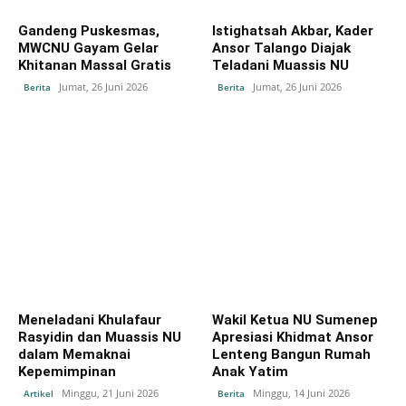
Gandeng Puskesmas,
Istighatsah Akbar, Kader
MWCNU Gayam Gelar
Ansor Talango Diajak
Khitanan Massal Gratis
Teladani Muassis NU
Jumat, 26 Juni 2026
Jumat, 26 Juni 2026
Berita
Berita
Meneladani Khulafaur
Wakil Ketua NU Sumenep
Rasyidin dan Muassis NU
Apresiasi Khidmat Ansor
dalam Memaknai
Lenteng Bangun Rumah
Kepemimpinan
Anak Yatim
Minggu, 21 Juni 2026
Minggu, 14 Juni 2026
Artikel
Berita