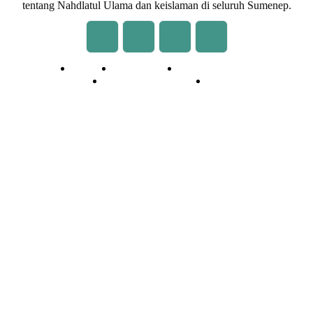
tentang Nahdlatul Ulama dan keislaman di seluruh Sumenep.
Redaksi
Kontak Kami
Cara Kirim Tulisan
Pedoman Media Siber
Privasi
© 2020 - 2026 | NU Online Sumenep