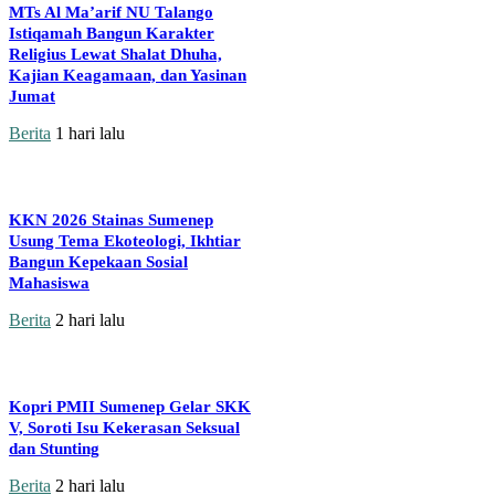
MTs Al Ma’arif NU Talango
Istiqamah Bangun Karakter
Religius Lewat Shalat Dhuha,
Kajian Keagamaan, dan Yasinan
Jumat
Berita
1 hari lalu
KKN 2026 Stainas Sumenep
Usung Tema Ekoteologi, Ikhtiar
Bangun Kepekaan Sosial
Mahasiswa
Berita
2 hari lalu
Kopri PMII Sumenep Gelar SKK
V, Soroti Isu Kekerasan Seksual
dan Stunting
Berita
2 hari lalu