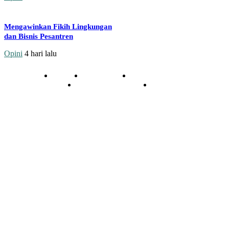
Mengawinkan Fikih Lingkungan
dan Bisnis Pesantren
Opini
4 hari lalu
Redaksi
Kontak Kami
Cara Kirim Tulisan
Pedoman Media Siber
Privasi
© 2020 - 2026 | NU Online Sumenep