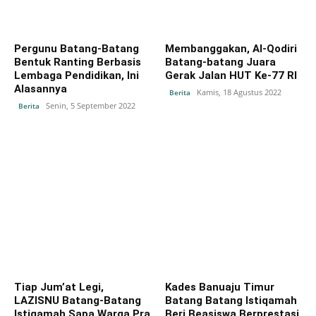
Pergunu Batang-Batang
Membanggakan, Al-Qodiri
Bentuk Ranting Berbasis
Batang-batang Juara
Lembaga Pendidikan, Ini
Gerak Jalan HUT Ke-77 RI
Alasannya
Kamis, 18 Agustus 2022
Berita
Senin, 5 September 2022
Berita
Tiap Jum’at Legi,
Kades Banuaju Timur
LAZISNU Batang-Batang
Batang Batang Istiqamah
Istiqamah Sapa Warga Pra
Beri Beasiswa Berprestasi