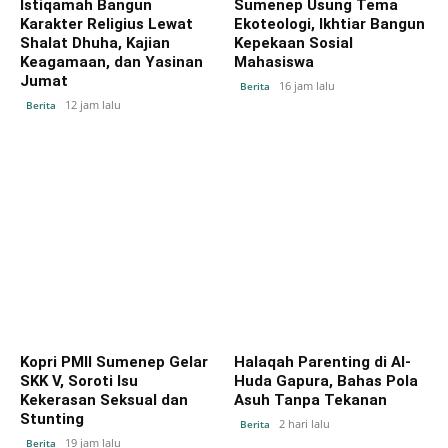
Istiqamah Bangun
Sumenep Usung Tema
Karakter Religius Lewat
Ekoteologi, Ikhtiar Bangun
Shalat Dhuha, Kajian
Kepekaan Sosial
Keagamaan, dan Yasinan
Mahasiswa
Jumat
16 jam lalu
Berita
12 jam lalu
Berita
Kopri PMII Sumenep Gelar
Halaqah Parenting di Al-
SKK V, Soroti Isu
Huda Gapura, Bahas Pola
Kekerasan Seksual dan
Asuh Tanpa Tekanan
Stunting
2 hari lalu
Berita
19 jam lalu
Berita