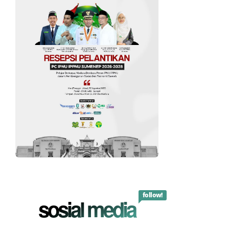
follow!
sosial media