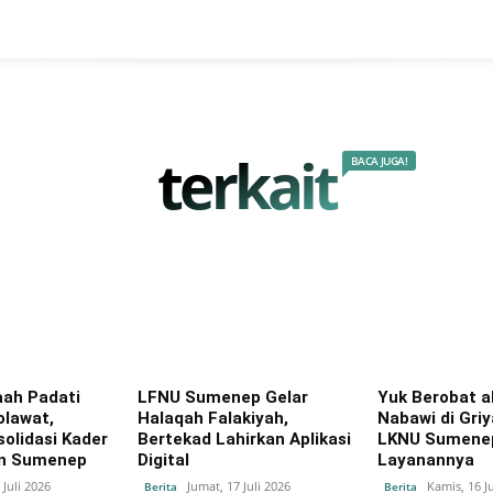
terkait
BACA JUGA!
ah Padati
LFNU Sumenep Gelar
Yuk Berobat a
olawat,
Halaqah Falakiyah,
Nabawi di Gri
olidasi Kader
Bertekad Lahirkan Aplikasi
LKNU Sumenep,
in Sumenep
Digital
Layanannya
 Juli 2026
Jumat, 17 Juli 2026
Kamis, 16 Ju
Berita
Berita