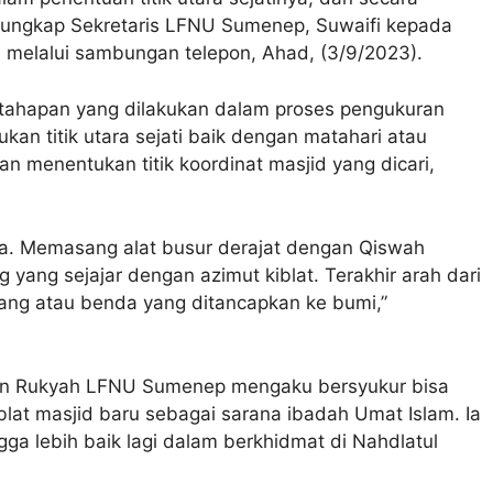
” ungkap Sekretaris LFNU Sumenep, Suwaifi kepada
 melalui sambungan telepon, Ahad, (3/9/2023).
 tahapan yang dilakukan dalam proses pengukuran
kan titik utara sejati baik dengan matahari atau
n menentukan titik koordinat masjid yang dicari,
tnya. Memasang alat busur derajat dengan Qiswah
yang sejajar dengan azimut kiblat. Terakhir arah dari
ang atau benda yang ditancapkan ke bumi,”
b dan Rukyah LFNU Sumenep mengaku bersyukur bisa
at masjid baru sebagai sarana ibadah Umat Islam. Ia
gga lebih baik lagi dalam berkhidmat di Nahdlatul