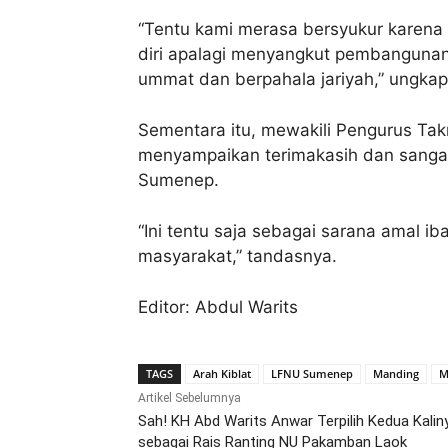
“Tentu kami merasa bersyukur kare
diri apalagi menyangkut pembangunan
ummat dan berpahala jariyah,” ungkap
Sementara itu, mewakili Pengurus Tak
menyampaikan terimakasih dan sanga
Sumenep.
“Ini tentu saja sebagai sarana amal 
masyarakat,” tandasnya.
Editor: Abdul Warits
TAGS
Arah Kiblat
LFNU Sumenep
Manding
M
Artikel Sebelumnya
Sah! KH Abd Warits Anwar Terpilih Kedua Kalin
sebagai Rais Ranting NU Pakamban Laok