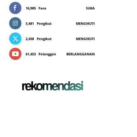
16,985
Fans
SUKA
5,481
Pengikut
MENGIKUTI
2,458
Pengikut
MENGIKUTI
61,453
Pelanggan
BERLANGGANAN
rekomendasi