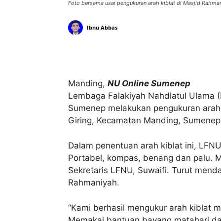
Foto bersama usai pengukuran arah kiblat di Masjid Rahma
Ibnu Abbas
Bagikan
Manding,
NU Online Sumenep
Lembaga Falakiyah Nahdlatul Ulama 
Sumenep melakukan pengukuran arah k
Giring, Kecamatan Manding, Sumenep,
Dalam penentuan arah kiblat ini, LF
Portabel, kompas, benang dan palu. M
Sekretaris LFNU, Suwaifi. Turut mend
Rahmaniyah.
“Kami berhasil mengukur arah kiblat 
Memakai bantuan bayang matahari dala