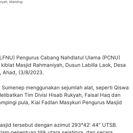
niyah, Manding.
(LFNU) Pengurus Cabang Nahdlatul Ulama (PCNU)
iblat Masjid Rahmaniyah, Dusun Labilla Laok, Desa
 Ahad, (3/8/2023.
NU Sumenep menggunakan sejumlah alat, seperti Qiswa
elibatkan Tim Divisi Hisab Rukyah, Faisal Haq dan
ampingi pula, Kiai Fadlan Masykuri Pengurus Masjid
masjid tersebut dengan azimut 293°42′ 44″ UTSB.
m penentuan titik utara sejatinya, dan secara