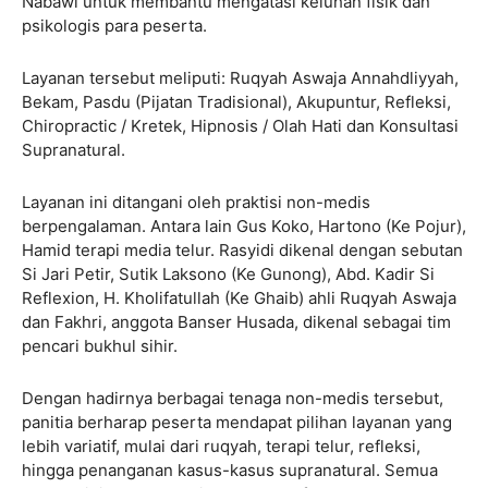
Nabawi untuk membantu mengatasi keluhan fisik dan
psikologis para peserta.
Layanan tersebut meliputi: Ruqyah Aswaja Annahdliyyah,
Bekam, Pasdu (Pijatan Tradisional), Akupuntur, Refleksi,
Chiropractic / Kretek, Hipnosis / Olah Hati dan Konsultasi
Supranatural.
Layanan ini ditangani oleh praktisi non-medis
berpengalaman. Antara lain Gus Koko, Hartono (Ke Pojur),
Hamid terapi media telur. Rasyidi dikenal dengan sebutan
Si Jari Petir, Sutik Laksono (Ke Gunong), Abd. Kadir Si
Reflexion, H. Kholifatullah (Ke Ghaib) ahli Ruqyah Aswaja
dan Fakhri, anggota Banser Husada, dikenal sebagai tim
pencari bukhul sihir.
Dengan hadirnya berbagai tenaga non-medis tersebut,
panitia berharap peserta mendapat pilihan layanan yang
lebih variatif, mulai dari ruqyah, terapi telur, refleksi,
hingga penanganan kasus-kasus supranatural. Semua