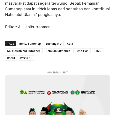
masyarakat dapat segera terwujud. Sebab kemajuan
Sumenep saat ini tidak lepas dari sentuhan dan kontribusi
Nahdlatul Ulama,” pungkasnya.
Editor: A. Habiburrahman
TAGS
Berita Sumenep
Dukung NU
Kota
Muskercab NU Sumenep
Pemkab Sumenep
Pendirian
PTNU
RSNU
Warta nu
ADVERTISIMENT