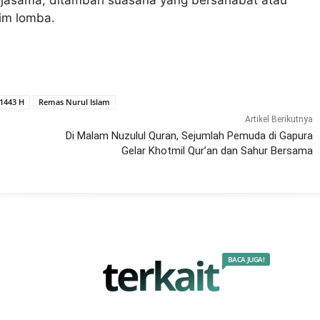
rjasama, ditambah suasana yang bersahabat atau
tim lomba.
1443 H
Remas Nurul Islam
Artikel Berikutnya
Di Malam Nuzulul Quran, Sejumlah Pemuda di Gapura
Gelar Khotmil Qur’an dan Sahur Bersama
terkait
BACA JUGA!