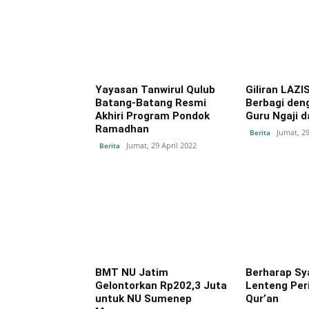
Yayasan Tanwirul Qulub
Giliran LAZIS
Batang-Batang Resmi
Berbagi den
Akhiri Program Pondok
Guru Ngaji 
Ramadhan
Jumat, 29
Berita
Jumat, 29 April 2022
Berita
BMT NU Jatim
Berharap Sy
Gelontorkan Rp202,3 Juta
Lenteng Peri
untuk NU Sumenep
Qur’an