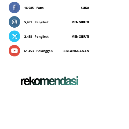
16,985
Fans
SUKA
5,481
Pengikut
MENGIKUTI
2,458
Pengikut
MENGIKUTI
61,453
Pelanggan
BERLANGGANAN
rekomendasi