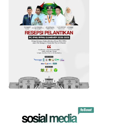
follow!
sosial media