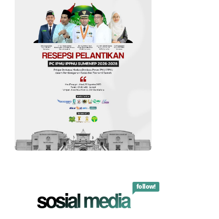
follow!
sosial media