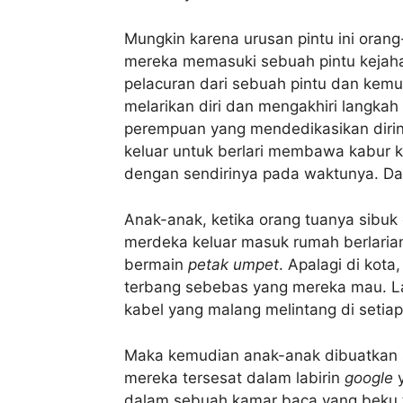
Mungkin karena urusan pintu ini orang
mereka memasuki sebuah pintu keja
pelacuran dari sebuah pintu dan kemu
melarikan diri dan mengakhiri langkah 
perempuan yang mendedikasikan dirin
keluar untuk berlari membawa kabur k
dengan sendirinya pada waktunya. Dan
Anak-anak, ketika orang tuanya sibuk
merdeka keluar masuk rumah berlaria
bermain
petak umpet
. Apalagi di kot
terbang sebebas yang mereka mau. L
kabel yang malang melintang di setia
Maka kemudian anak-anak dibuatkan s
mereka tersesat dalam labirin
google
y
dalam sebuah kamar baca yang beku t