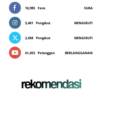
16,985
Fans
SUKA
5,481
Pengikut
MENGIKUTI
2,458
Pengikut
MENGIKUTI
61,453
Pelanggan
BERLANGGANAN
rekomendasi