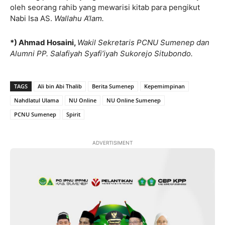
oleh seorang rahib yang mewarisi kitab para pengikut
Nabi Isa AS.
Wallahu A’lam.
*) Ahmad Hosaini,
Wakil Sekretaris PCNU Sumenep dan
Alumni PP. Salafiyah Syafi’iyah Sukorejo Situbondo.
TAGS
Ali bin Abi Thalib
Berita Sumenep
Kepemimpinan
Nahdlatul Ulama
NU Online
NU Online Sumenep
PCNU Sumenep
Spirit
ADVERTISIMENT