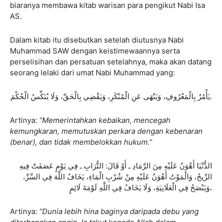
biaranya membawa kitab warisan para pengikut Nabi Isa
AS.
Dalam kitab itu disebutkan setelah diutusnya Nabi
Muhammad SAW dengan keistimewaannya serta
perselisihan dan persatuan setelahnya, maka akan datang
seorang lelaki dari umat Nabi Muhammad yang:
يَأْمُرُ بِالْمَعْرُوفِ، وَيَنْهَى عَنِ الْمُنْكَرِ، وَيَقْضِي بِالْحَقِّ، وَلَا يُنَكِّسُ الْحُكْمَ.
Artinya:
“Memerintahkan kebaikan, mencegah
kemungkaran, memutuskan perkara dengan kebenaran
(benar), dan tidak membelokkan hukum.”
الدُّنْيَا أَهْوَنُ عَلَيْهِ مِنَ الرَّمَادِ ـ أَوْ قَالَ: التُّرَابِ ـ فِي يَوْمٍ عَصَفَتْ فِيهِ
الرِّيحُ، وَالْمَوْتُ أَهْوَنُ عَلَيْهِ مِنْ شُرْبِ الْمَاءِ، يَخَافُ اللَّهَ فِي السِّرِّ،
وَيَنْصَحُ فِي الْعَلَانِيَةِ، وَلَا يَخَافُ فِي اللَّهِ لَوْمَةَ لَائِمٍ،
Artinya:
“Dunia lebih hina baginya daripada debu yang