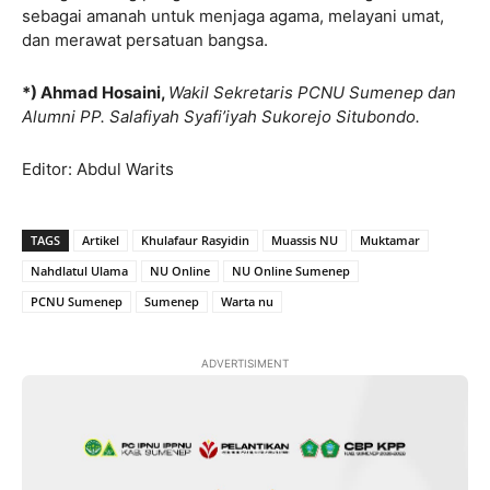
sebagai amanah untuk menjaga agama, melayani umat,
dan merawat persatuan bangsa.
*) Ahmad Hosaini,
Wakil Sekretaris PCNU Sumenep dan
Alumni PP. Salafiyah Syafi’iyah Sukorejo Situbondo.
Editor: Abdul Warits
TAGS
Artikel
Khulafaur Rasyidin
Muassis NU
Muktamar
Nahdlatul Ulama
NU Online
NU Online Sumenep
PCNU Sumenep
Sumenep
Warta nu
ADVERTISIMENT