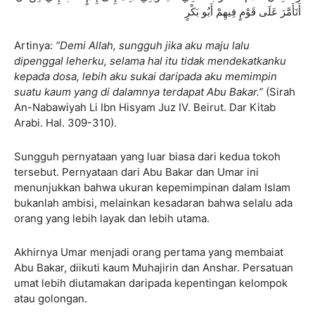
أَتَأَمَّرَ عَلَى قَوْمٍ فِيهِمْ أَبُو بَكْرٍ
Artinya:
“Demi Allah, sungguh jika aku maju lalu
dipenggal leherku, selama hal itu tidak mendekatkanku
kepada dosa, lebih aku sukai daripada aku memimpin
suatu kaum yang di dalamnya terdapat Abu Bakar.”
(Sirah
An-Nabawiyah Li Ibn Hisyam Juz IV. Beirut. Dar Kitab
Arabi. Hal. 309-310).
Sungguh pernyataan yang luar biasa dari kedua tokoh
tersebut. Pernyataan dari Abu Bakar dan Umar ini
menunjukkan bahwa ukuran kepemimpinan dalam Islam
bukanlah ambisi, melainkan kesadaran bahwa selalu ada
orang yang lebih layak dan lebih utama.
Akhirnya Umar menjadi orang pertama yang membaiat
Abu Bakar, diikuti kaum Muhajirin dan Anshar. Persatuan
umat lebih diutamakan daripada kepentingan kelompok
atau golongan.