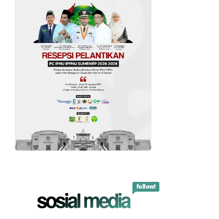
follow!
sosial media