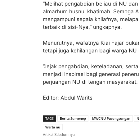
“Melihat pengabdian beliau di NU da
almarhum husnul khatimah. Semoga A
mengampuni segala khilafnya, melap
terbaik di sisi-Nya,” ungkapnya.
Menurutnya, wafatnya Kiai Fajar buka
tetapi juga kehilangan bagi warga N
“Jejak pengabdian, keteladanan, sert
menjadi inspirasi bagi generasi pene
perjuangan NU di tengah masyarakat.
Editor: Abdul Warits
TAGS
Berita Sumenep
MWCNU Pasongsongan
N
Warta nu
Artikel Sebelumnya