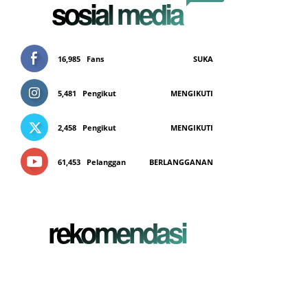
sosial media
16,985
Fans
SUKA
5,481
Pengikut
MENGIKUTI
2,458
Pengikut
MENGIKUTI
61,453
Pelanggan
BERLANGGANAN
rekomendasi