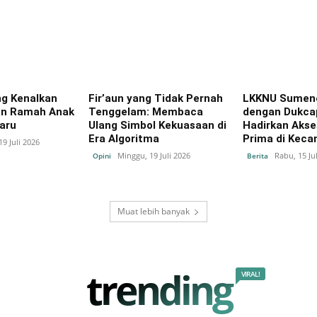
g Kenalkan
Fir’aun yang Tidak Pernah
LKKNU Sumene
an Ramah Anak
Tenggelam: Membaca
dengan Dukcap
aru
Ulang Simbol Kekuasaan di
Hadirkan Aks
Era Algoritma
Prima di Kec
9 Juli 2026
Minggu, 19 Juli 2026
Rabu, 15 Ju
Opini
Berita
Muat lebih banyak
trending
VIRAL!