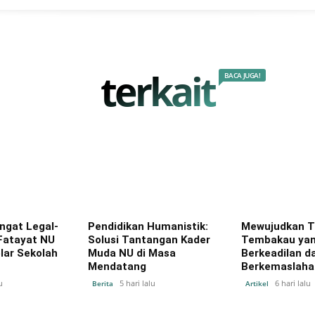
terkait
BACA JUGA!
gat Legal-
Pendidikan Humanistik:
Mewujudkan T
 Fatayat NU
Solusi Tantangan Kader
Tembakau ya
ar Sekolah
Muda NU di Masa
Berkeadilan d
Mendatang
Berkemaslaha
u
5 hari lalu
6 hari lalu
Berita
Artikel