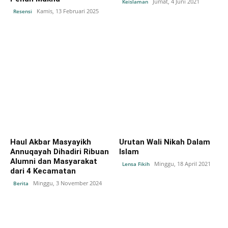
Jumat, 4 Juni 2021
Keislaman
Kamis, 13 Februari 2025
Resensi
Haul Akbar Masyayikh
Urutan Wali Nikah Dalam
Annuqayah Dihadiri Ribuan
Islam
Alumni dan Masyarakat
Minggu, 18 April 2021
Lensa Fikih
dari 4 Kecamatan
Minggu, 3 November 2024
Berita