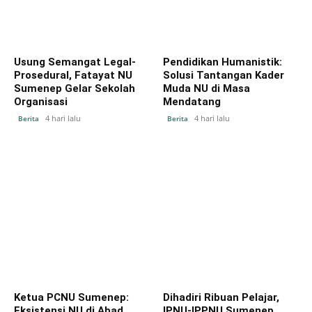
Usung Semangat Legal-
Pendidikan Humanistik:
Prosedural, Fatayat NU
Solusi Tantangan Kader
Sumenep Gelar Sekolah
Muda NU di Masa
Organisasi
Mendatang
4 hari lalu
4 hari lalu
Berita
Berita
Ketua PCNU Sumenep:
Dihadiri Ribuan Pelajar,
Eksistensi NU di Abad
IPNU-IPPNU Sumenep