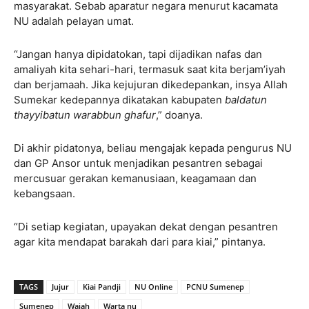
masyarakat. Sebab aparatur negara menurut kacamata
NU adalah pelayan umat.
“Jangan hanya dipidatokan, tapi dijadikan nafas dan
amaliyah kita sehari-hari, termasuk saat kita berjam’iyah
dan berjamaah. Jika kejujuran dikedepankan, insya Allah
Sumekar kedepannya dikatakan kabupaten
baldatun
thayyibatun warabbun ghafur
,” doanya.
Di akhir pidatonya, beliau mengajak kepada pengurus NU
dan GP Ansor untuk menjadikan pesantren sebagai
mercusuar gerakan kemanusiaan, keagamaan dan
kebangsaan.
“Di setiap kegiatan, upayakan dekat dengan pesantren
agar kita mendapat barakah dari para kiai,” pintanya.
TAGS
Jujur
Kiai Pandji
NU Online
PCNU Sumenep
Sumenep
Wajah
Warta nu